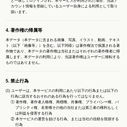
と一致してログインされ、本サービスが利用された場合、当該ア
カウント情報を登録しているユーザー自身による利用として取り
扱います。
4. 著作権の帰属等
本データ（本データに含まれる画像、写真、イラスト、動画、テキス
ト（以下「画像等」）を含む。以下同様）は著作権法で保護される著
作物であり、本データの著作権は当社またはそれぞれの著作権者に帰
属します。本データの利用により、当該著作権はユーザーに移転する
ものではありません。
5. 禁止行為
(1) ユーザーは、本サービスの利用にあたり以下の行為または以下の
行為に該当するおそれのある行為を行ってはなりません。
①
著作権、著作者人格権、商標権、肖像権、プライバシー権、パ
ブリシティ権、名誉権その他の当社または第三者の権利もしく
は利益を侵害する行為
②
本サービスの運営を妨げる行為、または当社の信頼を毀損する
行為