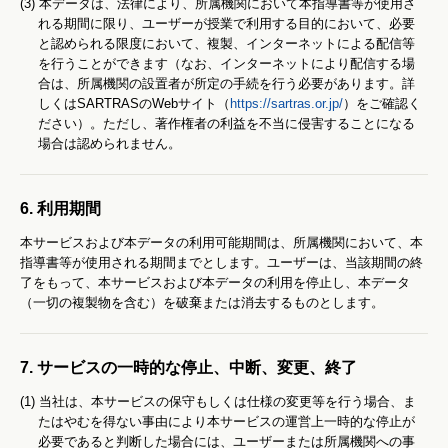
(3) 本データは、法律により、所属機関において本指導書等が使用さ
れる期間に限り、ユーザーが授業で利用する目的において、必要
と認められる限度において、複製、インターネットによる配信等
を行うことができます（なお、インターネットにより配信する場
合は、所属機関の設置者が所定の手続を行う必要があります。詳
しくはSARTRASのWebサイト（
https://sartras.or.jp/
）をご確認く
ださい）。ただし、著作権者の利益を不当に侵害することになる
場合は認められません。
6. 利用期間
本サービスおよび本データの利用可能期間は、所属機関において、本
指導書等が使用される期間までとします。ユーザーは、当該期間の終
了をもって、本サービスおよび本データの利用を停止し、本データ
（一切の複製物を含む）を破棄または消去するものとします。
7. サービスの一時的な停止、中断、変更、終了
(1) 当社は、本サービスの保守もしくは仕様の変更等を行う場合、ま
たはやむを得ない事由により本サービスの運営上一時的な停止が
必要であると判断した場合には、ユーザーまたは所属機関への事