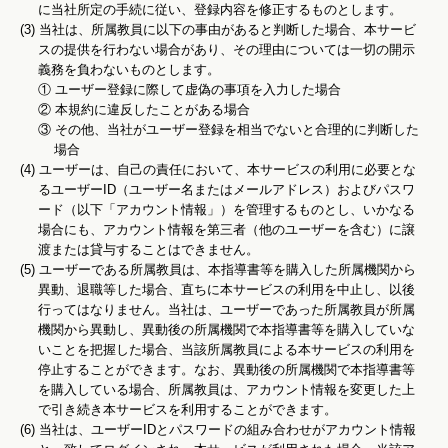
に当社所定の手続に従い、登録内容を修正するものとします。
(3) 当社は、所属教員に以下の事由があると判断した場合、本サービ
スの提供を行わない場合があり、その理由については一切の開示
義務を負わないものとします。
①
ユーザー登録に際して虚偽の事項を入力した場合
②
本規約に違反したことがある場合
③
その他、当社がユーザー登録を相当でないと合理的に判断した
場合
(4) ユーザーは、自己の責任において、本サービスの利用に必要とな
るユーザーID（ユーザー名またはメールアドレス）およびパスワ
ード（以下「アカウント情報」）を管理するものとし、いかなる
場合にも、アカウント情報を第三者（他のユーザーを含む）に譲
渡または貸与することはできません。
(5) ユーザーである所属教員は、本指導書等を購入した所属機関から
異動、退職等した場合、直ちに本サービスの利用を中止し、以後
行ってはなりません。当社は、ユーザーであった所属教員が所属
機関から異動し、異動後の所属機関で本指導書等を購入していな
いことを把握した場合、当該所属教員による本サービスの利用を
停止することができます。なお、異動後の所属機関で本指導書等
を購入している場合、所属教員は、アカウント情報を変更した上
で引き続き本サービスを利用することができます。
(6) 当社は、ユーザーIDとパスワードの組み合わせがアカウント情報