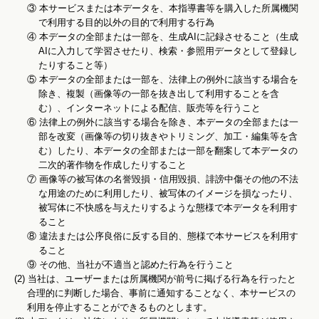
③
本サービスまたは本データを、本指導書等を購入した所属機関
で利用する目的以外の目的で利用する行為
④
本データの全部または一部を、生成AIに記録させること（生成
AIに入力して学習させたり、検索・参照用データとして登録し
たりすること等）
⑤
本データの全部または一部を、法律上の例外に該当する場合を
除き、複製（画像等の一部を抜き出して利用することを含
む）、インターネットによる配信、販売等を行うこと
⑥
法律上の例外に該当する場合を除き、本データの全部または一
部を改変（画像等の切り抜きやトリミング、加工・編集等を含
む）したり、本データの全部または一部を翻案して本データの
二次的著作物を作成したりすること
⑦
画像等の被写体の名誉毀損・信用毀損、誹謗中傷その他の不法
な用途のために利用したり、被写体のイメージを損なったり、
被写体に不快感を与えたりするような態様で本データを利用す
ること
⑧
違法または公序良俗に反する目的、態様で本サービスを利用す
ること
⑨
その他、当社が不適当と認めた行為を行うこと
(2) 当社は、ユーザーまたは所属機関が前号に掲げる行為を行ったと
合理的に判断した場合、事前に通知することなく、本サービスの
利用を停止することができるものとします。